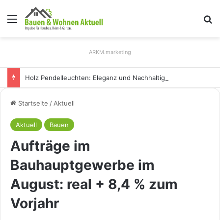
Menü
S
ARKM.marketing
Holz Pendelleuchten: Eleganz und Nachhaltigkeit für Ihr Zuhause
Startseite
/
Aktuell
Aktuell
Bauen
Aufträge im
Bauhauptgewerbe im
August: real + 8,4 % zum
Vorjahr