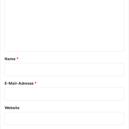
o
m
m
e
n
t
a
Name
*
r
*
E-Mail-Adresse
*
Website