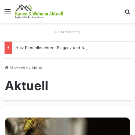
Menü
S
ARKM.marketing
Holz Pendelleuchten: Eleganz und Nachhaltigkeit für Ihr Zuhause
Startseite
/
Aktuell
Aktuell