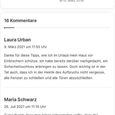
10. März 2016
16 Kommentare
s
Laura Urban
a
9. März 2021 um 11:55 Uhr
g
Danke für diese Tipps, wie ich im Urlaub mein Haus vor
t
Einbrechern schütze. Ich habe bereits darüber nachgedacht, ein
:
Sicherheitsschloss anbringen zu lassen. Doch wichtig ist in der
Tat auch, dass ich in der Hektik des Aufbruchs nicht vergesse,
alle Fenster zu schließen und alle Türen abzuschließen.
s
Maria Schwarz
a
26. Juli 2021 um 11:19 Uhr
g
Guter Punkt, dass man lieber sicherstellen sollte, dass der