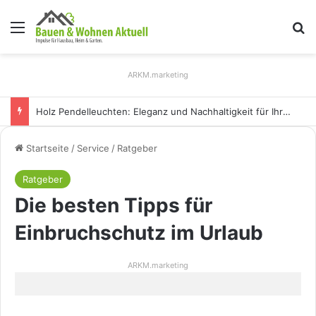
Menü
S
ARKM.marketing
Holz Pendelleuchten: Eleganz und Nachhaltigkeit für Ihr Zuhause
Startseite
/
Service
/
Ratgeber
Ratgeber
Die besten Tipps für
Einbruchschutz im Urlaub
ARKM.marketing