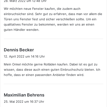
28. März 2022 um 12:48 Uhr
g
Wir möchten neue Fenster kaufen, die zudem auch
t
einbruchsicher sind. Sehr gut zu erfahren, dass man vor allem die
:
Türen uns Fenster fest und sicher verschließen sollte. Um ein
qualitatives Fenster zu bekommen, werden wir uns an einen
guten Händler wenden.
s
Dennis Becker
a
12. April 2022 um 14:16 Uhr
g
Mein Onkel möchte gerne Rolläden kaufen. Dabei ist es gut zu
t
wissen, dass diese auch einen guten Einbruchschutz bieten. Ich
:
hoffe, dass er einen passenden Anbieter finden wird.
s
Maximilian Behrens
a
25. Mai 2022 um 16:37 Uhr
g