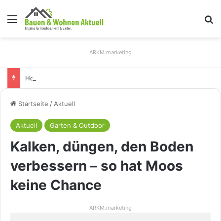
Menü
S
ARKM.marketing
Holz Pendelleuchten: Eleganz und Nachhaltigkeit für Ihr Zuhause
Startseite
/
Aktuell
Aktuell
Garten & Outdoor
Kalken, düngen, den Boden
verbessern – so hat Moos
keine Chance
ARKM.marketing