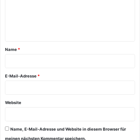
m
m
e
n
t
a
Name
*
r
*
E-Mail-Adresse
*
Website
Name, E-Mail-Adresse und Website in diesem Browser für
meinen nächsten Kommentar speichern.