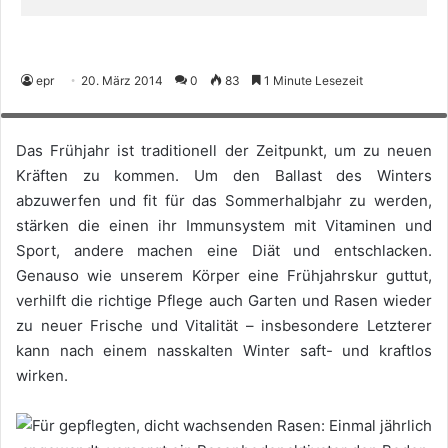
Für gepflegten, dicht wachsenden Rasen: Einmal jährlich angewandt,
versorgt ein Rasenbodenaktivator den Boden mit Humus und
epr
20. März 2014
0
83
1 Minute Lesezeit
Spurenelementen und aktiviert das Bodenleben – beste Voraussetzungen für
ein sattes Grün. (Foto: epr/Neudorff)
Das Frühjahr ist traditionell der Zeitpunkt, um zu neuen
Kräften zu kommen. Um den Ballast des Winters
abzuwerfen und fit für das Sommerhalbjahr zu werden,
stärken die einen ihr Immunsystem mit Vitaminen und
Sport, andere machen eine Diät und entschlacken.
Genauso wie unserem Körper eine Frühjahrskur guttut,
verhilft die richtige Pflege auch Garten und Rasen wieder
zu neuer Frische und Vitalität – insbesondere Letzterer
kann nach einem nasskalten Winter saft- und kraftlos
wirken.