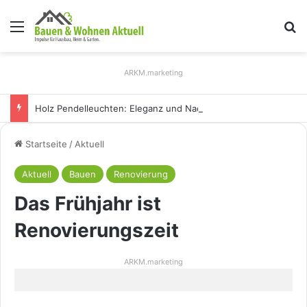
Menü
S
ARKM.marketing
Holz Pendelleuchten: Eleganz und Nachhaltigkeit für Ihr Zuhause
Startseite
/
Aktuell
Aktuell
Bauen
Renovierung
Das Frühjahr ist
Renovierungszeit
ARKM.marketing