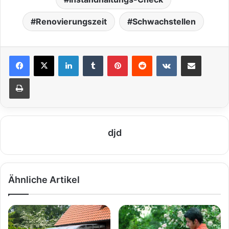
Renovierungszeit
Schwachstellen
LinkedIn
Tumblr
Pinterest
Reddit
VKontakte
Teile per E-Mail
Drucken
djd
Ähnliche Artikel