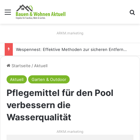
Menü
S
ARKM.marketing
Wespennest: Effektive Methoden zur sicheren Entfernung
Startseite
/
Aktuell
Aktuell
Garten & Outdoor
Pflegemittel für den Pool
verbessern die
Wasserqualität
ARKM.marketing