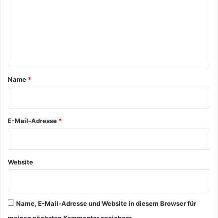
m
m
e
n
t
a
Name
*
r
*
E-Mail-Adresse
*
Website
Name, E-Mail-Adresse und Website in diesem Browser für