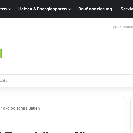
ten
Heizen & Energiesparen
Baufinanzierung
Servi
ARKM.marke
chten: Eleganz und Nachhaltigkeit für Ihr Zuhause
ür ökologisches Bauen