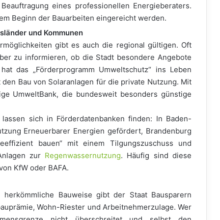
Beauftragung eines professionellen Energieberaters.
em Beginn der Bauarbeiten eingereicht werden.
desländer und Kommunen
öglichkeiten gibt es auch die regional gültigen. Oft
über zu informieren, ob die Stadt besondere Angebote
e hat das „Förderprogramm Umweltschutz“ ins Leben
den Bau von Solaranlagen für die private Nutzung. Mit
ssige UmweltBank, die bundesweit besonders günstige
assen sich in Förderdatenbanken finden: In Baden-
utzung Erneuerbarer Energien gefördert, Brandenburg
eeffizient bauen“ mit einem Tilgungszuschuss und
Anlagen zur
Regenwassernutzung
. Häufig sind diese
von KfW oder BAFA.
e herkömmliche Bauweise gibt der Staat Bausparern
auprämie, Wohn-Riester und Arbeitnehmerzulage. Wer
mensgrenze nicht überschreitet und selbst den