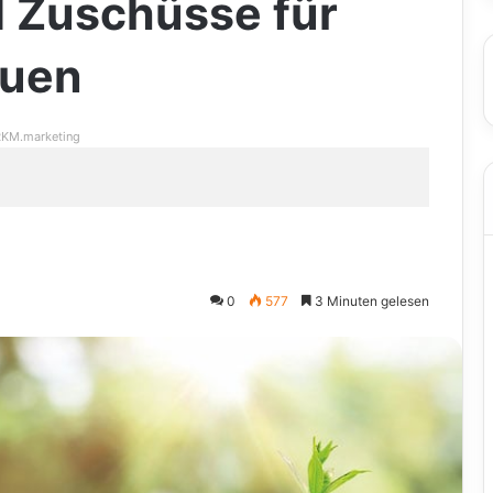
d Zuschüsse für
auen
KM.marketing
0
577
3 Minuten gelesen