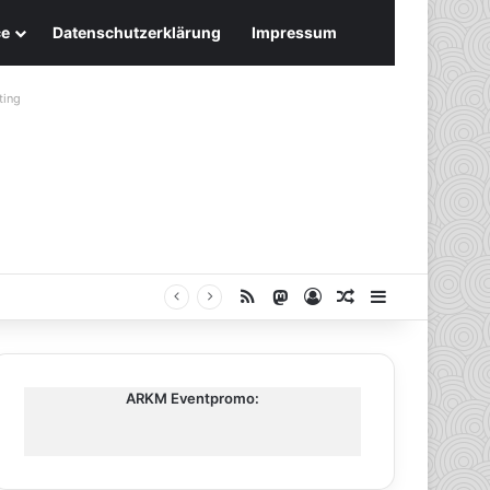
ce
Datenschutzerklärung
Impressum
ting
RSS
Mastodon
Anmelden
Zufälliger Artike
Sidebar
ARKM Eventpromo: