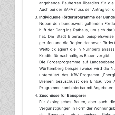
angehende Bauherren überdies für die 
Auch bei der BAFA muss der Antrag vor d
Individuelle Förderprogramme der Bun
Neben den bundesweit geltenden Förderm
hilft der Gang ins Rathaus, um sich dar
hat. Die Stadt Biberach beispielsweis
gerufen und die Region Hannover fördert 
Weitblick agiert die in Nürnberg ansä
Kredite für nachhaltiges Bauen vergibt.
Die Förderprogramme auf Landesebene l
Württemberg beispielsweise wird die N
unterstützt das KfW-Programm „Energi
Bremen bezuschusst den Einbau von 
Programme kombinierbar mit Angeboten 
Zuschüsse für Bausparer
Für ökologisches Bauen, aber auch di
Vergünstigungen in Form der Wohnungsb
als Bausparer eine gewisse Einkom