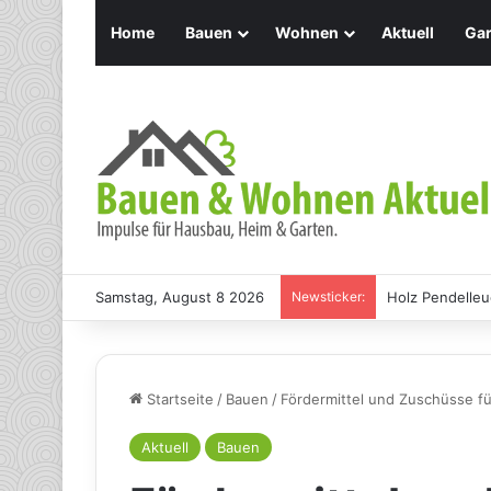
Home
Bauen
Wohnen
Aktuell
Gar
Samstag, August 8 2026
Newsticker:
Holz Pendelleu
Startseite
/
Bauen
/
Fördermittel und Zuschüsse f
Aktuell
Bauen