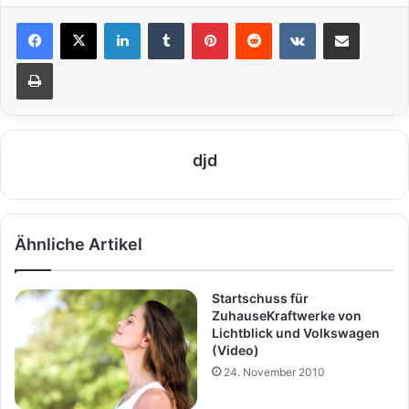
LinkedIn
Tumblr
Pinterest
Reddit
VKontakte
Teile per E-Mail
Drucken
djd
Ähnliche Artikel
Startschuss für
ZuhauseKraftwerke von
Lichtblick und Volkswagen
(Video)
24. November 2010