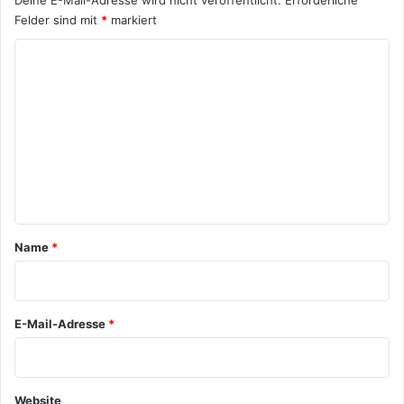
Deine E-Mail-Adresse wird nicht veröffentlicht.
Erforderliche
Felder sind mit
*
markiert
K
o
m
m
e
n
t
a
Name
*
r
*
E-Mail-Adresse
*
Website