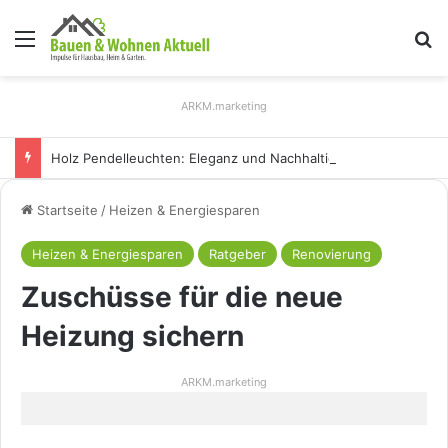
Menü
S
ARKM.marketing
Holz Pendelleuchten: Eleganz und Nachhaltigkeit für Ihr Zuhause
Startseite
/
Heizen & Energiesparen
Heizen & Energiesparen
Ratgeber
Renovierung
Zuschüsse für die neue
Heizung sichern
ARKM.marketing