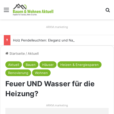
Menü
S
ARKM.marketing
Holz Pendelleuchten: Eleganz und Nachhaltigkeit für Ihr Zuhause
Startseite
/
Aktuell
Aktuell
Bauen
Häuser
Heizen & Energiesparen
Renovierung
Wohnen
Feuer UND Wasser für die
Heizung?
ARKM.marketing