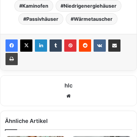
Kaminofen
Niedrigenergiehäuser
Passivhäuser
Wärmetauscher
LinkedIn
Tumblr
Pinterest
Reddit
VKontakte
Teile per E-Mail
Drucken
hlc
We
bs
eit
e
Ähnliche Artikel