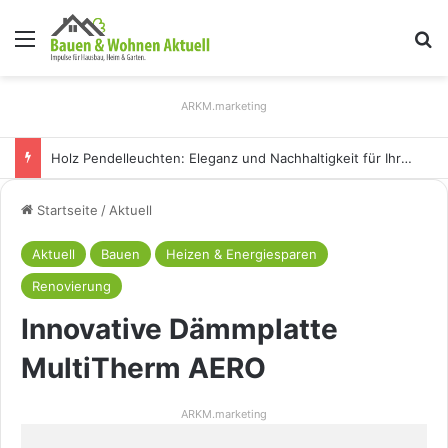
Menü
S
ARKM.marketing
Holz Pendelleuchten: Eleganz und Nachhaltigkeit für Ihr Zuhause
Startseite
/
Aktuell
Aktuell
Bauen
Heizen & Energiesparen
Renovierung
Innovative Dämmplatte
MultiTherm AERO
ARKM.marketing