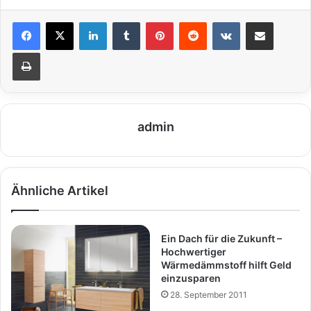
LinkedIn
Tumblr
Pinterest
Reddit
VKontakte
Teile per E-Mail
Drucken
admin
Ähnliche Artikel
Ein Dach für die Zukunft –
Hochwertiger
Wärmedämmstoff hilft Geld
einzusparen
28. September 2011