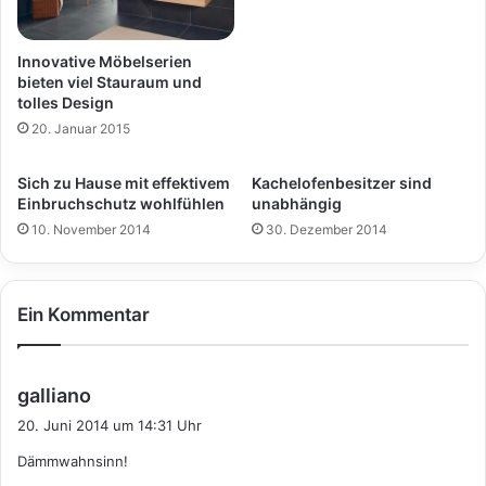
Innovative Möbelserien
bieten viel Stauraum und
tolles Design
20. Januar 2015
Sich zu Hause mit effektivem
Kachelofenbesitzer sind
Einbruchschutz wohlfühlen
unabhängig
10. November 2014
30. Dezember 2014
Ein Kommentar
s
galliano
a
20. Juni 2014 um 14:31 Uhr
g
Dämmwahnsinn!
t