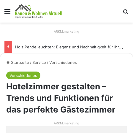
Menü
S
ARKM.marketing
Holz Pendelleuchten: Eleganz und Nachhaltigkeit für Ihr Zuhause
Startseite
/
Service
/
Verschiedenes
Verschiedenes
Hotelzimmer gestalten –
Trends und Funktionen für
das perfekte Gästezimmer
ARKM.marketing