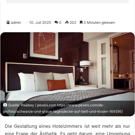
admin
10. Juli 2025
0
202
3 Minuten gelesen
Quelle: Pixabay / pexels.com https://www.pexels.com/de-
de/foto/schwarze-und-graue-tagesdecke-auf-bett-und-kissen-164595/
Die Gestaltung eines Hotelzimmers ist weit mehr als nur
eine Frage der Ästhetik. Es geht darum, eine Umgebung