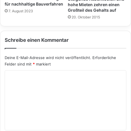
für nachhaltige Bauverfahren
hohe Mieten zehren einen
Großteil des Gehalts auf
7. August 2023
20. Oktober 2015
Schreibe einen Kommentar
Deine E-Mail-Adresse wird nicht veröffentlicht.
Erforderliche
Felder sind mit
*
markiert
K
o
m
m
e
n
t