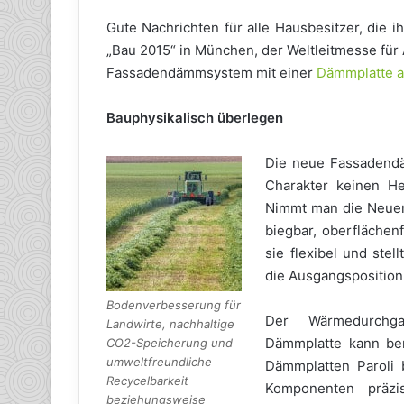
Gute Nachrichten für alle Hausbesitzer, die 
„Bau 2015“ in München, der Weltleitmesse für 
Fassadendämmsystem mit einer
Dämmplatte a
Bauphysikalisch überlegen
Die neue Fassadendä
Charakter keinen He
Nimmt man die Neuent
biegbar, oberflächen
sie flexibel und stel
die Ausgangsposition
Bodenverbesserung für
Der Wärmedurchgan
Landwirte, nachhaltige
Dämmplatte kann ber
CO2-Speicherung und
umweltfreundliche
Dämmplatten Paroli 
Recycelbarkeit
Komponenten präzi
beziehungsweise