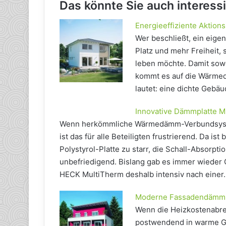
Das könnte Sie auch interess
Energieeffiziente Aktion
Wer beschließt, ein eige
Platz und mehr Freiheit, 
leben möchte. Damit sow
kommt es auf die Wärmed
lautet: eine dichte Gebä
Innovative Dämmplatte 
Wenn herkömmliche Wärmedämm-Verbundsystem
ist das für alle Beteiligten frustrierend. Da ist
Polystyrol-Platte zu starr, die Schall-Absorpt
unbefriedigend. Bislang gab es immer wieder 
HECK MultiTherm deshalb intensiv nach einer
Moderne Fassadendämmun
Wenn die Heizkostenabrec
postwendend in warme Ge