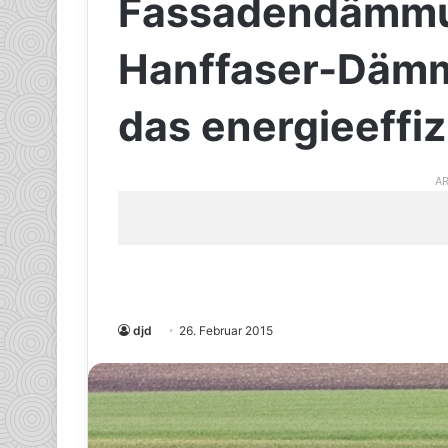
Fassadendämmu
Hanffaser-Dämm
das energieeffi
AR
djd
26. Februar 2015