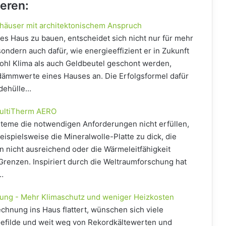
ieren:
shäuser mit architektonischem Anspruch
nes Haus zu bauen, entscheidet sich nicht nur für mehr
sondern auch dafür, wie energieeffizient er in Zukunft
ohl Klima als auch Geldbeutel geschont werden,
ämmwerte eines Hauses an. Die Erfolgsformel dafür
udehülle…
MultiTherm AERO
e die notwendigen Anforderungen nicht erfüllen,
 beispielsweise die Mineralwolle-Platte zu dick, die
ion nicht ausreichend oder die Wärmeleitfähigkeit
Grenzen. Inspiriert durch die Weltraumforschung hat
…
g - Mehr Klimaschutz und weniger Heizkosten
hnung ins Haus flattert, wünschen sich viele
filde und weit weg von Rekordkältewerten und