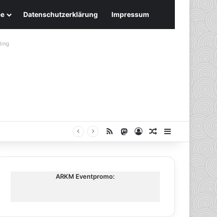
ce
Datenschutzerklärung
Impressum
ting
RSS
Mastodon
Anmelden
Zufälliger Artike
Sidebar
ARKM Eventpromo: