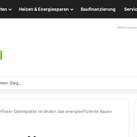
ten
Heizen & Energiesparen
Baufinanzierung
Servi
ARKM.marke
ten: Eleganz und Nachhaltigkeit für Ihr Zuhause
aser-Dämmplatte verändert das energieeffiziente Bauen