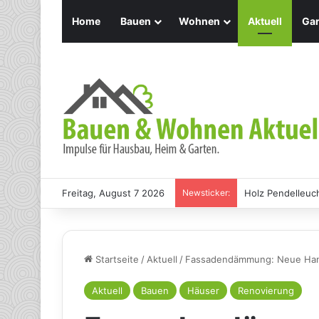
Home
Bauen
Wohnen
Aktuell
Gar
Freitag, August 7 2026
Newsticker:
Holz Pendelleuch
Startseite
/
Aktuell
/
Fassadendämmung: Neue Hanff
Aktuell
Bauen
Häuser
Renovierung