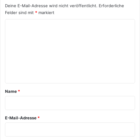
Deine E-Mail-Adresse wird nicht veröffentlicht.
Erforderliche
Felder sind mit
*
markiert
K
o
m
m
e
n
t
a
Name
*
r
*
E-Mail-Adresse
*