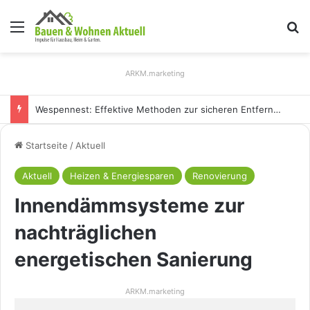
Menü
S
ARKM.marketing
Holz Pendelleuchten: Eleganz und Nachhaltigkeit für Ihr Zuhause
Startseite
/
Aktuell
Aktuell
Heizen & Energiesparen
Renovierung
Innendämmsysteme zur
nachträglichen
energetischen Sanierung
ARKM.marketing