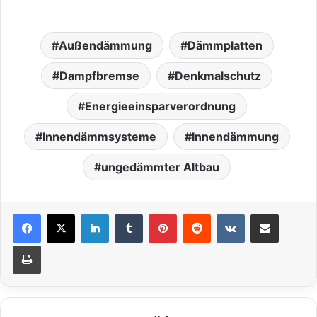
Außendämmung
Dämmplatten
Dampfbremse
Denkmalschutz
Energieeinsparverordnung
Innendämmsysteme
Innendämmung
ungedämmter Altbau
LinkedIn
Tumblr
Pinterest
Reddit
VKontakte
Teile per E-Mail
Drucken