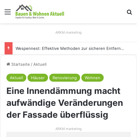
Menü
S
ARKM.marketing
Holz Pendelleuchten: Eleganz und Nachhaltigkeit für Ihr Zuhause
Startseite
/
Aktuell
Aktuell
Häuser
Renovierung
Wohnen
Eine Innendämmung macht
aufwändige Veränderungen
der Fassade überflüssig
ARKM.marketing