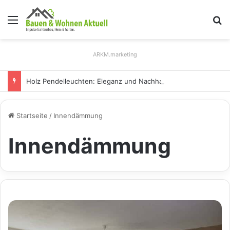
Menü
S
ARKM.marketing
Holz Pendelleuchten: Eleganz und Nachhaltigkeit für Ihr Zuhause
Startseite
/
Innendämmung
Innendämmung