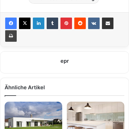
LinkedIn
Tumblr
Pinterest
Reddit
VKontakte
Teile per E-Mail
Drucken
epr
Ähnliche Artikel