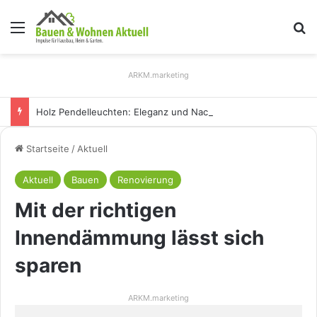
Menü
S
ARKM.marketing
Holz Pendelleuchten: Eleganz und Nachhaltigkeit für Ihr Zuhause
Startseite
/
Aktuell
Aktuell
Bauen
Renovierung
Mit der richtigen
Innendämmung lässt sich
sparen
ARKM.marketing