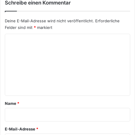
Schreibe einen Kommentar
Deine E-Mail-Adresse wird nicht veröffentlicht.
Erforderliche
Felder sind mit
*
markiert
K
o
m
m
e
n
t
a
Name
*
r
*
E-Mail-Adresse
*