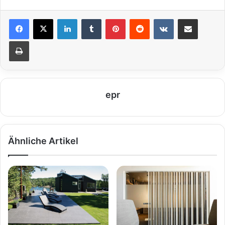
LinkedIn
Tumblr
Pinterest
Reddit
VKontakte
Teile per E-Mail
Drucken
epr
Ähnliche Artikel