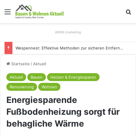
Menü
S
ARKM.marketing
Holz Pendelleuchten: Eleganz und Nachhaltigkeit für Ihr Zuhause
Startseite
/
Aktuell
Aktuell
Bauen
Heizen & Energiesparen
Renovierung
Wohnen
Energiesparende
Fußbodenheizung sorgt für
behagliche Wärme