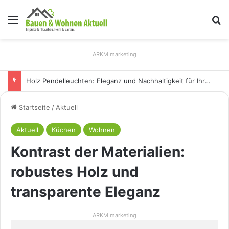
Menü
S
ARKM.marketing
Holz Pendelleuchten: Eleganz und Nachhaltigkeit für Ihr Zuhause
Startseite
/
Aktuell
Aktuell
Küchen
Wohnen
Kontrast der Materialien:
robustes Holz und
transparente Eleganz
ARKM.marketing