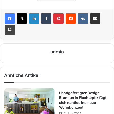
LinkedIn
Tumblr
Pinterest
Reddit
VKontakte
Teile per E-Mail
Drucken
admin
Ähnliche Artikel
Handgefertigter Design-
Brunnen in Flechtoptik fügt
sich nahtlos ins neue
Wohnkonzept
12. Juni 2014