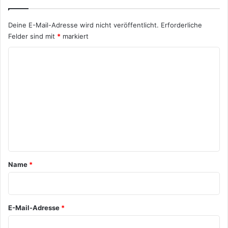
Deine E-Mail-Adresse wird nicht veröffentlicht.
Erforderliche
Felder sind mit
*
markiert
K
o
m
m
e
n
t
a
Name
*
r
*
E-Mail-Adresse
*