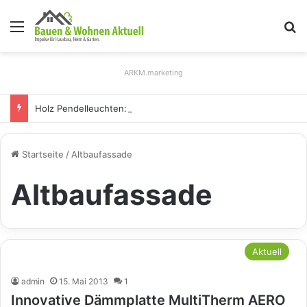
Menü
S
ARKM.marketing
Holz Pendelleuchten: Eleganz und Nachhaltigkeit für Ihr Zuhause
Startseite
/
Altbaufassade
Altbaufassade
Aktuell
admin
15. Mai 2013
1
Innovative Dämmplatte MultiTherm AERO