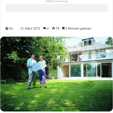
ARKM.marketing
hlc
12. März 2012
0
78
2 Minuten gelesen