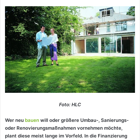
Foto: HLC
Wer
neu
bauen
will
oder
gr
öß
ere
Umbau-,
Sanierungs-
oder
Renovierungsma
ß
nahmen
vornehmen
m
ö
chte,
plant
diese
meist
lange
im
Vorfeld.
In
die
Finanzierung