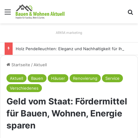
Menü
S
ARKM.marketing
Holz Pendelleuchten: Eleganz und Nachhaltigkeit für Ihr Zuhause
Startseite
/
Aktuell
Aktuell
Bauen
Häuser
Renovierung
Service
Verschiedenes
Geld vom Staat: Fördermittel
für Bauen, Wohnen, Energie
sparen