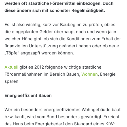
werden
oft
staatliche
F
ö
rdermittel
einbezogen.
Doch
diese
ä
ndern
sich
mit
sch
ö
nster
Regelm
äß
igkeit.
Es ist also wichtig, kurz vor Baubeginn zu prüfen, ob es
die eingeplanten Gelder überhaupt noch und wenn ja in
welcher Höhe gibt, ob sich die Konditionen zum Erhalt der
finanziellen Unterstützung geändert haben oder ob neue
„Töpfe“ angezapft werden können.
Aktuell
gibt es 2012 folgende wichtige staatliche
Fördermaßnahmen im Bereich Bauen,
Wohnen
, Energie
sparen:
Energieeffizient
Bauen
Wer ein besonders energieeffizientes Wohngebäude baut
bzw. kauft, wird vom Bund besonders gewürdigt. Erreicht
das Haus beim Energiebedarf den Standard eines KfW-