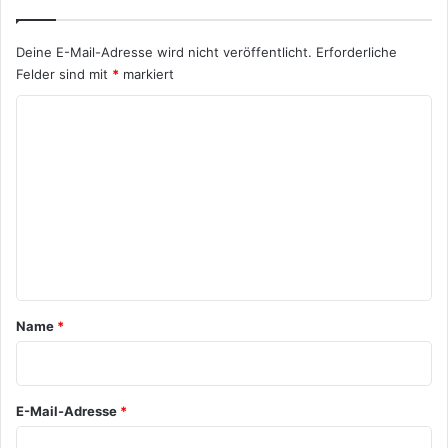
Deine E-Mail-Adresse wird nicht veröffentlicht.
Erforderliche
Felder sind mit
*
markiert
K
o
m
m
e
n
t
a
Name
*
r
*
E-Mail-Adresse
*