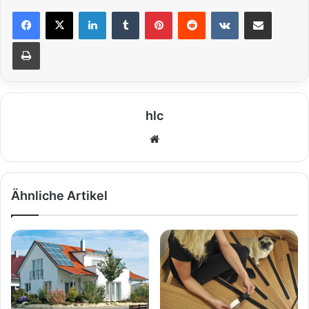
LinkedIn
Tumblr
Pinterest
Reddit
VKontakte
Teile per E-Mail
Drucken
hlc
We
bs
eit
e
Ähnliche Artikel