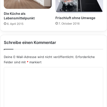
Die Küche als
Frischluft ohne Umwege
Lebensmittelpunkt
7. Oktober 2016
6. April 2015
Schreibe einen Kommentar
Deine E-Mail-Adresse wird nicht veröffentlicht.
Erforderliche
Felder sind mit
*
markiert
K
o
m
m
e
n