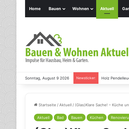
Home
Bauen
Wohnen
Aktuell
Gar
Sonntag, August 9 2026
Newsticker:
Holz Pendelleu
Startseite
/
Aktuell
/
(Glas)Klare Sache! – Küche u
Aktuell
Bad
Bauen
Küchen
Renovier