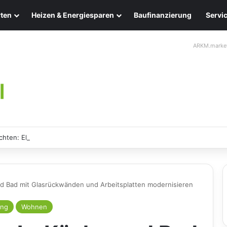
ten
Heizen & Energiesparen
Baufinanzierung
Servi
ARKM.marke
chten: Eleganz und Nachhaltigkeit für Ihr Zuhause
nd Bad mit Glasrückwänden und Arbeitsplatten modernisieren
ung
Wohnen