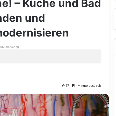
he! – Küche und Bad
nden und
modernisieren
KM.marketing
57
1 Minute Lesezeit