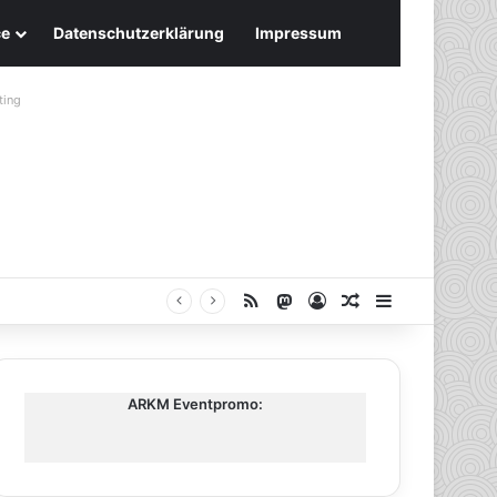
ce
Datenschutzerklärung
Impressum
ting
RSS
Mastodon
Anmelden
Zufälliger Artike
Sidebar
ARKM Eventpromo: