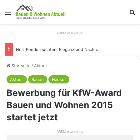
Menü
S
ARKM.marketing
Holz Pendelleuchten: Eleganz und Nachhaltigkeit für Ihr Zuhause
Startseite
/
Aktuell
Aktuell
Bauen
Häuser
Bewerbung für KfW-Award
Bauen und Wohnen 2015
startet jetzt
ARKM.marketing