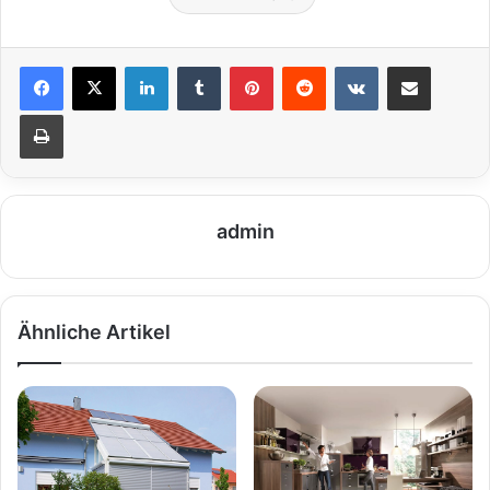
LinkedIn
Tumblr
Pinterest
Reddit
VKontakte
Teile per E-Mail
Drucken
admin
Ähnliche Artikel