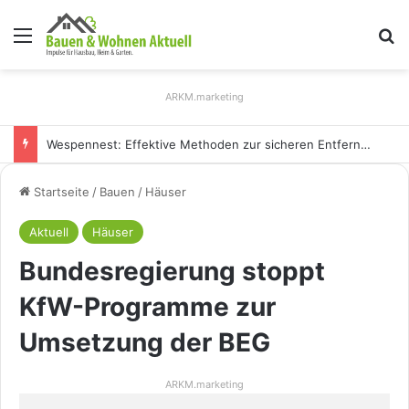
Menü
S
ARKM.marketing
Holz Pendelleuchten: Eleganz und Nachhaltigkeit für Ihr Zuhause
Startseite
/
Bauen
/
Häuser
Aktuell
Häuser
Bundesregierung stoppt
KfW-Programme zur
Umsetzung der BEG
ARKM.marketing