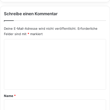
Schreibe einen Kommentar
Deine E-Mail-Adresse wird nicht veröffentlicht.
Erforderliche
Felder sind mit
*
markiert
K
o
m
m
e
n
t
a
Name
*
r
*