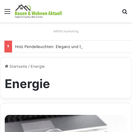
Menü
S
ARKM.marketing
Holz Pendelleuchten: Eleganz und Nachhaltigkeit für Ihr Zuhause
Startseite
/
Energie
Energie