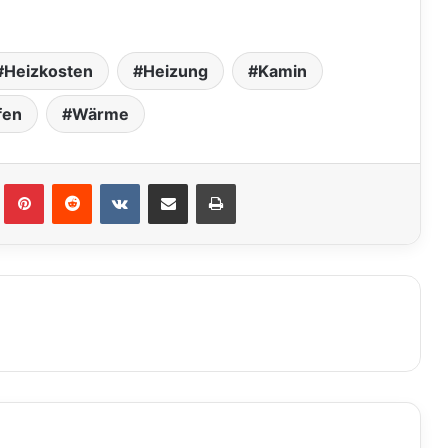
Heizkosten
Heizung
Kamin
fen
Wärme
lr
Pinterest
Reddit
VKontakte
Teile per E-Mail
Drucken