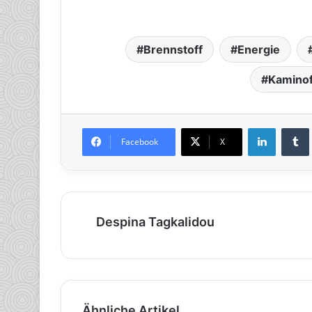
Brennstoff
Energie
Kamino
LinkedIn
Tumb
Facebook
X
Despina Tagkalidou
Ähnliche Artikel