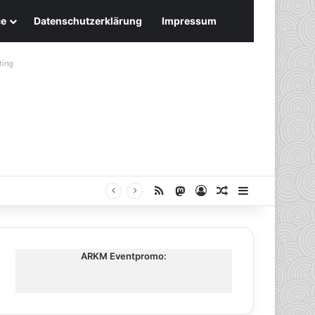
ce
Datenschutzerklärung
Impressum
ting
RSS
Mastodon
Anmelden
Zufälliger Artike
Sidebar
ARKM Eventpromo: