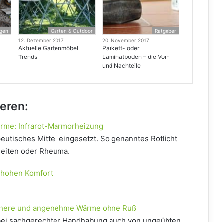
ngen
Garten & Outdoor
Ratgeber
12. Dezember 2017
20. November 2017
e
Aktuelle Gartenmöbel
Parkett- oder
Trends
Laminatboden – die Vor-
und Nachteile
ieren:
me: Infrarot-Marmorheizung
eutisches Mittel eingesetzt. So genanntes Rotlicht
heiten oder Rheuma.
d hohen Komfort
ichere und angenehme Wärme ohne Ruß
bei sachgerechter Handhabung auch von ungeübten