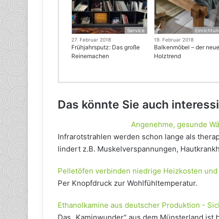
Service
Einrichtu
27. Februar 2018
19. Februar 2018
Frühjahrsputz: Das große
Balkenmöbel – der neu
Reinemachen
Holztrend
Das könnte Sie auch interess
Angenehme, gesunde Wär
Infrarotstrahlen werden schon lange als therap
lindert z.B. Muskelverspannungen, Hautkrank
Pelletöfen verbinden niedrige Heizkosten un
Per Knopfdruck zur Wohlfühltemperatur.
Ethanolkamine aus deutscher Produktion - S
Das „Kaminwunder“ aus dem Münsterland ist 