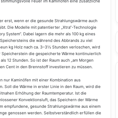
stimmungsvolle Feuer im Kaminofen eine zusätzliche
aber erst, wenn er die gesunde Strahlungswärme auch
bt. Die Modelle mit patentierter „Xtra“-Technologie
y System“. Dabei lagern die mehr als 100 kg eines
Speichersteins die während des Abbrands zu viel
neun kg Holz nach ca. 3–3½ Stunden verloschen, wird
er Speicherstein die gespeicherte Wärme kontinuierlich
als 12 Stunden. So ist der Raum auch „am Morgen
n Cent in den Brennstoff investieren zu müssen.
en nur Kaminöfen mit einer Kombination aus
 Soll die Wärme in erster Linie in den Raum, wird die
zeitnahen Erhöhung der Raumtemperatur. Ist die
hlossener Konvektionsluft, das Speichern der Wärme
nehm empfundene, gesunde Strahlungswärme aus einem
ange genossen werden. Selbstverständlich erfüllen die