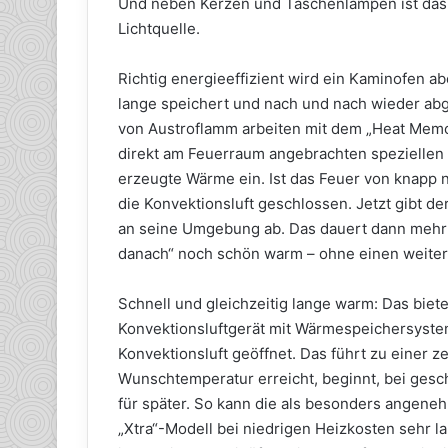
Und neben Kerzen und Taschenlampen ist das 
Lichtquelle.
Richtig energieeffizient wird ein Kaminofen 
lange speichert und nach und nach wieder abgi
von Austroflamm arbeiten mit dem „Heat Memor
direkt am Feuerraum angebrachten speziellen 
erzeugte Wärme ein. Ist das Feuer von knapp 
die Konvektionsluft geschlossen. Jetzt gibt d
an seine Umgebung ab. Das dauert dann mehr 
danach“ noch schön warm – ohne einen weitere
Schnell und gleichzeitig lange warm: Das biet
Konvektionsluftgerät mit Wärmespeichersystem.
Konvektionsluft geöffnet. Das führt zu einer 
Wunschtemperatur erreicht, beginnt, bei gesc
für später. So kann die als besonders ange
„Xtra“-Modell bei niedrigen Heizkosten sehr l