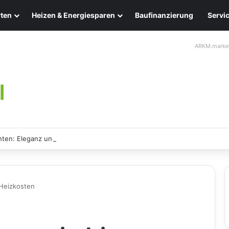
ten
Heizen & Energiesparen
Baufinanzierung
Servi
ARKM.marke
ten: Eleganz und Nachhaltigkeit für Ihr Zuhause
Heizkosten