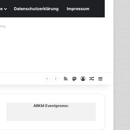
ce
Datenschutzerklärung
Impressum
ting
RSS
Mastodon
Anmelden
Zufälliger Artike
Sidebar
ARKM Eventpromo: