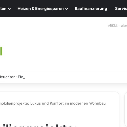
ten
Heizen & Energiesparen
Baufinanzierung
Servi
ARKM.marke
leuchten: Eleganz und Nachhaltigkeit für Ihr Zuhause
mmobilienprojekte: Luxus und Komfort im modernen Wohnbau