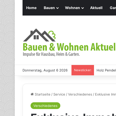
Home
Bauen
Wohnen
Aktuell
Gar
Donnerstag, August 6 2026
Newsticker:
Holz Pendel
Startseite
/
Service
/
Verschiedenes
/
Exklusive I
Verschiedenes