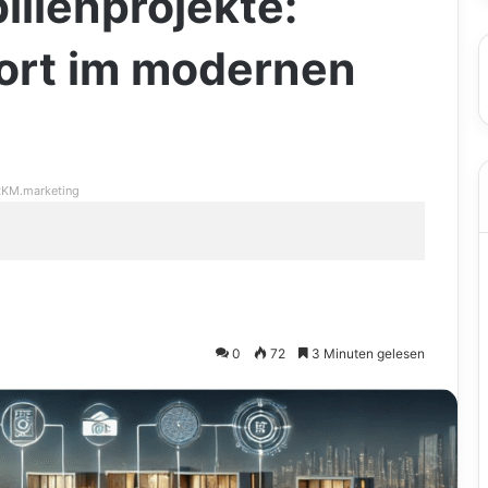
ilienprojekte:
ort im modernen
KM.marketing
0
72
3 Minuten gelesen