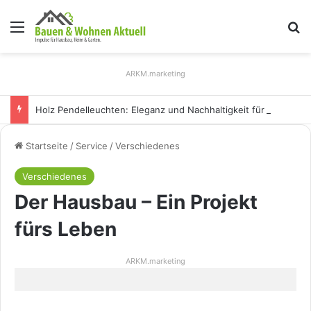
Menü
S
ARKM.marketing
Holz Pendelleuchten: Eleganz und Nachhaltigkeit für Ihr Zuhause
Startseite
/
Service
/
Verschiedenes
Verschiedenes
Der Hausbau – Ein Projekt
fürs Leben
ARKM.marketing