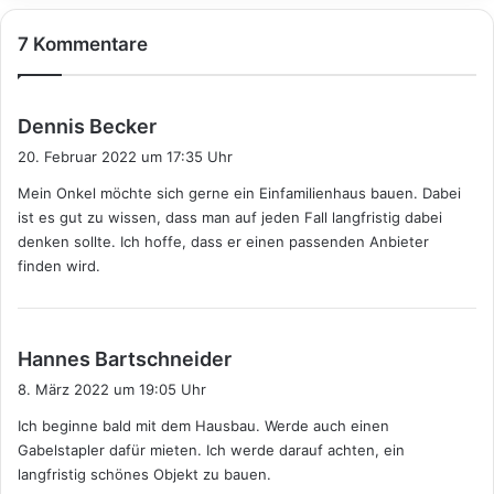
7 Kommentare
s
Dennis Becker
a
20. Februar 2022 um 17:35 Uhr
g
Mein Onkel möchte sich gerne ein Einfamilienhaus bauen. Dabei
t
ist es gut zu wissen, dass man auf jeden Fall langfristig dabei
:
denken sollte. Ich hoffe, dass er einen passenden Anbieter
finden wird.
s
Hannes Bartschneider
a
8. März 2022 um 19:05 Uhr
g
Ich beginne bald mit dem Hausbau. Werde auch einen
t
Gabelstapler dafür mieten. Ich werde darauf achten, ein
:
langfristig schönes Objekt zu bauen.