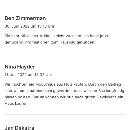
s
Ben Zimmerman
a
30. Juni 2022 um 13:13 Uhr
g
Ein sehr nützlicher Artikel. Leicht zu lesen. Ich habe jetzt
t
genügend Informationen zum Hausbau gefunden.
:
s
Nina Hayder
a
11. Juli 2022 um 13:32 Uhr
g
Wir möchten ein Modulhaus aus Holz kaufen. Durch den Beitrag
t
sind wir auch aufmerksam geworden, dass wir den Bau langfristig
:
planen sollten. Darum können wir nun auch guten Gewissens ein
Haus kaufen.
s
Jan Dijkstra