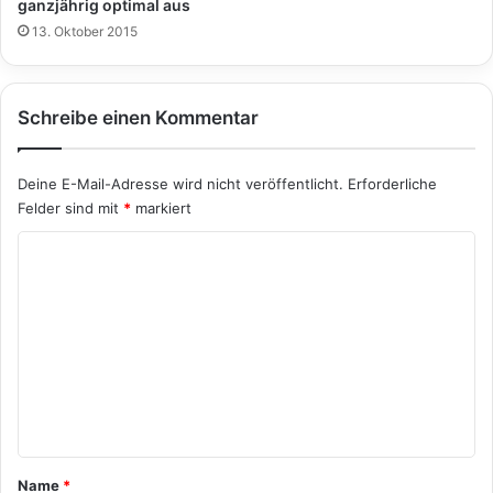
ganzjährig optimal aus
13. Oktober 2015
Schreibe einen Kommentar
Deine E-Mail-Adresse wird nicht veröffentlicht.
Erforderliche
Felder sind mit
*
markiert
K
o
m
m
e
n
t
a
Name
*