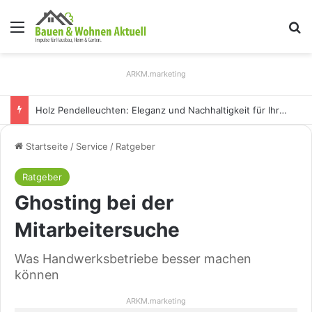
Menü
S
ARKM.marketing
Holz Pendelleuchten: Eleganz und Nachhaltigkeit für Ihr Zuhause
Startseite
/
Service
/
Ratgeber
Ratgeber
Ghosting bei der
Mitarbeitersuche
Was Handwerksbetriebe besser machen
können
ARKM.marketing