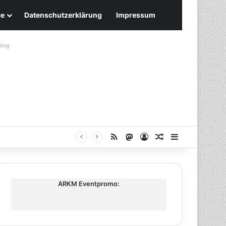
ce
Datenschutzerklärung
Impressum
ting
RSS
Mastodon
Anmelden
Zufälliger Artike
Sidebar
ARKM Eventpromo: