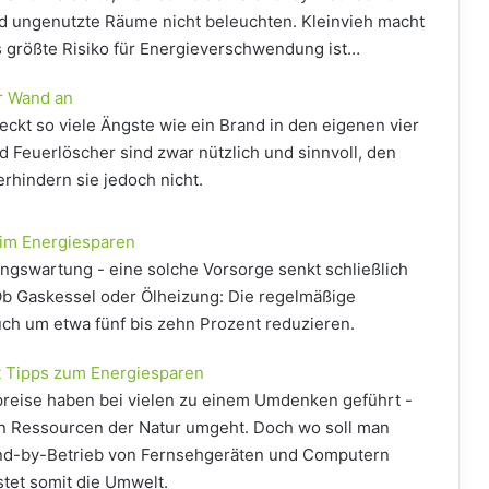
 ungenutzte Räume nicht beleuchten. Kleinvieh macht
s größte Risiko für Energieverschwendung ist…
r Wand an
kt so viele Ängste wie ein Brand in den eigenen vier
Feuerlöscher sind zwar nützlich und sinnvoll, den
rhindern sie jedoch nicht.
eim Energiesparen
zungswartung - eine solche Vorsorge senkt schließlich
. Ob Gaskessel oder Ölheizung: Die regelmäßige
ch um etwa fünf bis zehn Prozent reduzieren.
t Tipps zum Energiesparen
preise haben bei vielen zu einem Umdenken geführt -
en Ressourcen der Natur umgeht. Doch wo soll man
and-by-Betrieb von Fernsehgeräten und Computern
stet somit die Umwelt.