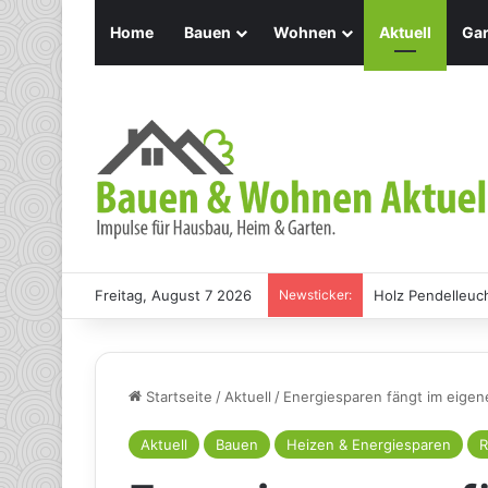
Home
Bauen
Wohnen
Aktuell
Gar
Freitag, August 7 2026
Newsticker:
Wespennest: Eff
Startseite
/
Aktuell
/
Energiesparen fängt im eigene
Aktuell
Bauen
Heizen & Energiesparen
R