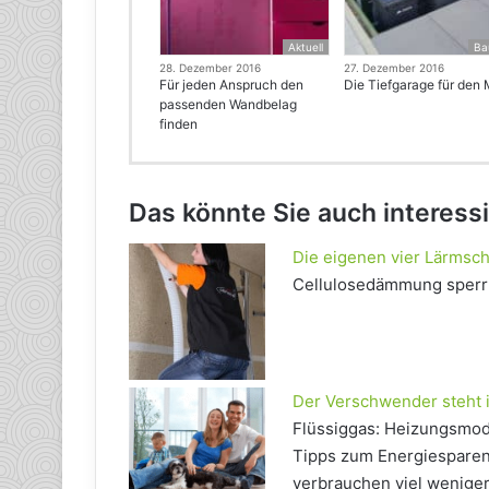
Aktuell
Ba
28. Dezember 2016
27. Dezember 2016
Für jeden Anspruch den
Die Tiefgarage für den 
passenden Wandbelag
finden
Das könnte Sie auch interess
Die eigenen vier Lärmsc
Cellulosedämmung sperrt
Der Verschwender steht i
Flüssiggas: Heizungsmode
Tipps zum Energiesparen
verbrauchen viel weniger