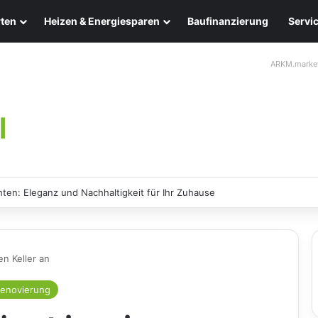
ten
Heizen & Energiesparen
Baufinanzierung
Servi
ARKM.marke
ektive Methoden zur sicheren Entfernung
n Keller an
enovierung