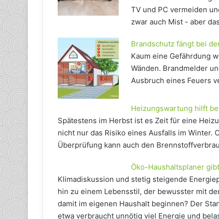
TV und PC vermeiden und
zwar auch Mist - aber da
Brandschutz fängt bei de
Kaum eine Gefährdung wec
Wänden. Brandmelder und 
Ausbruch eines Feuers ve
Heizungswartung hilft b
Spätestens im Herbst ist es Zeit für eine Hei
nicht nur das Risiko eines Ausfalls im Winter
Überprüfung kann auch den Brennstoffverbrau
Öko-Haushaltsplaner gib
Klimadiskussion und stetig steigende Energie
hin zu einem Lebensstil, der bewusster mit d
damit im eigenen Haushalt beginnen? Der St
etwa verbraucht unnötig viel Energie und bela