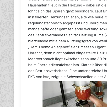
Haushalten fließt in die Heizung – dabei ist 
lohnt sich das Sparen ganz besonders. Laut B
installierten Heizungsanlagen, alte wie neue, t
regelungstechnisch angepasst und überdimens
mangelhafte oder ganz fehlende Wartung sowi
des Zentralverbandes Sanitär Heizung Klima (
hierzulande mit einem Nutzungsgrad von wenig
„Dem Thema Anlageneffizienz messen Eigentü
Unrecht, denn nicht optimal eingestellte Heiz
Mehrverbrauch liegt zwischen zehn und 30 Pro
beim Energiedienstleister ista. Klarheit über 
des Betriebsverhaltens. Eine umfangreiche U
EKG von ista, zeigt die Schwachstellen einer A