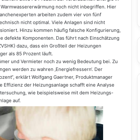
die Warmwassererwärmung noch nicht inbegriffen. Hier
ranchenexperten arbeiten zudem vier von fünf
echnisch nicht optimal. Viele Anlagen sind nicht
ioniert. Hinzu kommen häufig falsche Konfigurierung,
e defekte Komponenten. Das führt nach Einschätzung
ZVSHK) dazu, dass ein Großteil der Heizungen
er als 85 Prozent läuft.
mer und Vermieter noch zu wenig Bedeutung bei. Zu
ungen werden zu wahren ‚Energiefressern‘. Der
zent“, erklärt Wolfgang Gaertner, Produktmanager
die Effizienz der Heizungsanlage schafft eine Analyse
ntersuchung, wie beispielsweise mit dem Heizungs-
nlage auf.