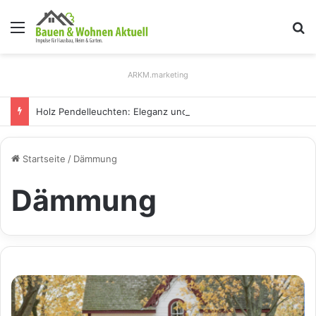
Menü
S
ARKM.marketing
Holz Pendelleuchten: Eleganz und Nachhaltigkeit für Ihr Zuhause
Startseite
/
Dämmung
Dämmung