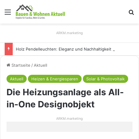
Menü
S
ARKM.marketing
Holz Pendelleuchten: Eleganz und Nachhaltigkeit für Ihr Zuhause
Startseite
/
Aktuell
Aktuell
Heizen & Energiesparen
Solar & Photovoltaik
Die Heizungsanlage als All-
in-One Designobjekt
ARKM.marketing