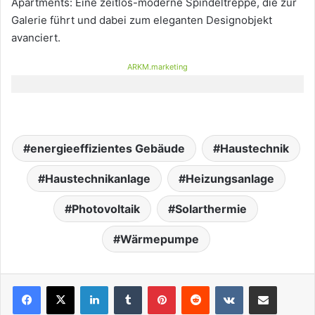
Apartments: Eine zeitlos-moderne Spindeltreppe, die zur
Galerie führt und dabei zum eleganten Designobjekt
avanciert.
ARKM.marketing
energieeffizientes Gebäude
Haustechnik
Haustechnikanlage
Heizungsanlage
Photovoltaik
Solarthermie
Wärmepumpe
LinkedIn
Tumblr
Pinterest
Reddit
VKontakte
Teile per E-Mail