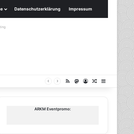
ce
Datenschutzerklärung
Impressum
ting
RSS
Mastodon
Anmelden
Zufälliger Artike
Sidebar
ARKM Eventpromo: