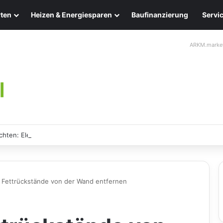
ten
Heizen & Energiesparen
Baufinanzierung
Servi
ARKM.marke
chten: Eleganz und Nachhaltigkeit für Ihr Zuhause
 Fettrückstände von der Wand entfernen