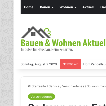
Home
Bauen
Wohnen
Aktuell
Gar
Sonntag, August 9 2026
Newsticker:
Holz Pendelleu
Startseite
/
Service
/
Verschiedenes
/
So kann man
Verschiedenes