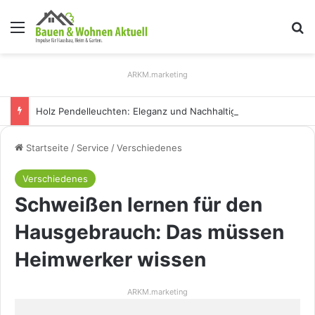
Menü
S
ARKM.marketing
Holz Pendelleuchten: Eleganz und Nachhaltigkeit für Ihr Zuhause
Startseite
/
Service
/
Verschiedenes
Verschiedenes
Schweißen lernen für den
Hausgebrauch: Das müssen
Heimwerker wissen
ARKM.marketing