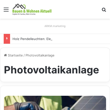
Menü
S
ARKM.marketing
Holz Pendelleuchten: Eleganz und Nachhaltigkeit für Ihr Zuhause
Startseite
/
Photovoltaikanlage
Photovoltaikanlage