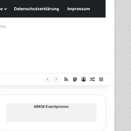
ce
Datenschutzerklärung
Impressum
ting
RSS
Mastodon
Anmelden
Zufälliger Artike
Sidebar
ARKM Eventpromo: