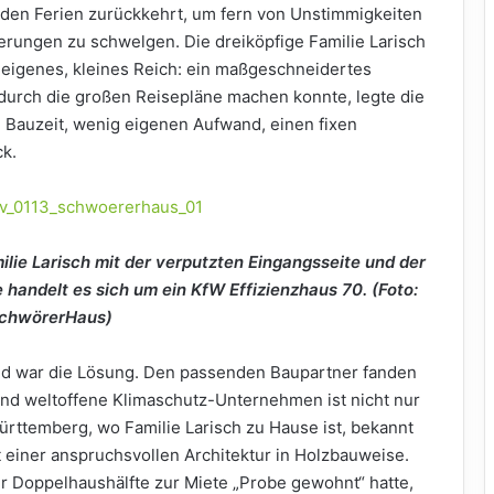
 den Ferien zurückkehrt, um fern von Unstimmigkeiten
erungen zu schwelgen. Die dreiköpfige Familie Larisch
r eigenes, kleines Reich: ein maßgeschneidertes
 durch die großen Reisepläne machen konnte, legte die
e Bauzeit, wenig eigenen Aufwand, einen fixen
k.
ilie Larisch mit der verputzten Eingangsseite und der
 handelt es sich um ein KfW Effizienzhaus 70. (Foto:
SchwörerHaus)
d war die Lösung. Den passenden Baupartner fanden
und weltoffene Klimaschutz-Unternehmen ist nicht nur
rttemberg, wo Familie Larisch zu Hause ist, bekannt
 einer anspruchsvollen Architektur in Holzbauweise.
ner Doppelhaushälfte zur Miete „Probe gewohnt“ hatte,