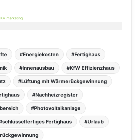
KM.marketing
fte
Energiekosten
Fertighaus
nik
Innenausbau
KfW Effizienzhaus
utz
Lüftung mit Wärmerückgewinnung
rtighaus
Nachheizregister
bereich
Photovoltaikanlage
schlüsselfertiges Fertighaus
Urlaub
rückgewinnung