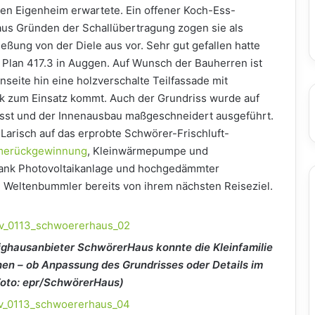
gen Eigenheim erwartete. Ein offener Koch-Ess-
aus Gründen der Schallübertragung zogen sie als
ießung von der Diele aus vor. Sehr gut gefallen hatte
Plan 417.3 in Auggen. Auf Wunsch der Bauherren ist
nseite hin eine holzverschalte Teilfassade mit
k zum Einsatz kommt. Auch der Grundriss wurde auf
sst und der Innenausbau maßgeschneidert ausgeführt.
 Larisch auf das erprobte Schwörer-Frischluft-
rmerückgewinnung
, Kleinwärmepumpe und
 dank Photovoltaikanlage und hochgedämmter
e Weltenbummler bereits von ihrem nächsten Reiseziel.
ghausanbieter SchwörerHaus konnte die Kleinfamilie
hen – ob Anpassung des Grundrisses oder Details im
Foto: epr/SchwörerHaus)