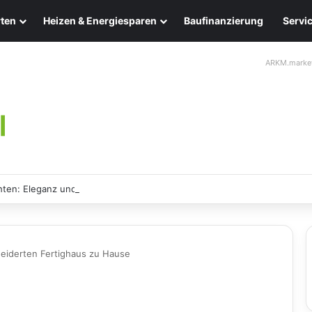
ten
Heizen & Energiesparen
Baufinanzierung
Servi
ARKM.marke
ten: Eleganz und Nachhaltigkeit für Ihr Zuhause
eiderten Fertighaus zu Hause