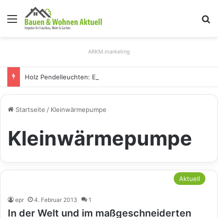
Menü
S
ARKM.marketing
Holz Pendelleuchten: Eleganz und Nachhaltigkeit für Ihr Zuhause
Startseite
/
Kleinwärmepumpe
Kleinwärmepumpe
Aktuell
epr
4. Februar 2013
1
In der Welt und im maßgeschneiderten