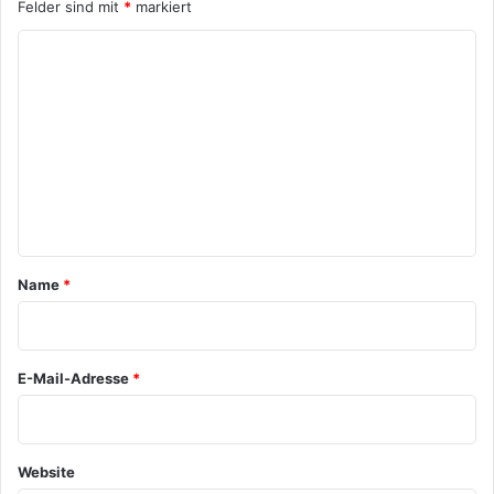
Felder sind mit
*
markiert
K
o
m
m
e
n
t
a
Name
*
r
*
E-Mail-Adresse
*
Website