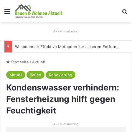
Menü
S
ARKM.marketing
Wespennest: Effektive Methoden zur sicheren Entfernung
Startseite
/
Aktuell
Aktuell
Bauen
Renovierung
Kondenswasser verhindern:
Fensterheizung hilft gegen
Feuchtigkeit
ARKM.marketing