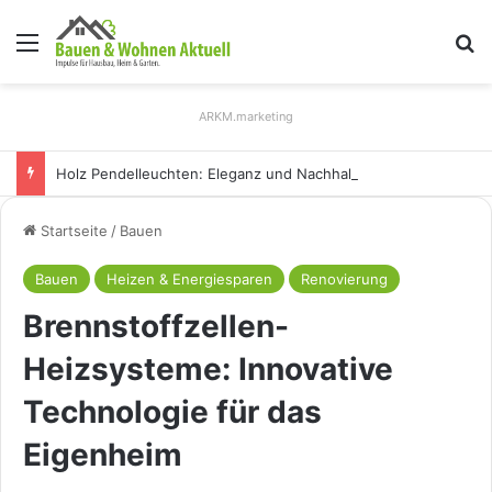
Menü
S
ARKM.marketing
Holz Pendelleuchten: Eleganz und Nachhaltigkeit für Ihr Zuhause
Startseite
/
Bauen
Bauen
Heizen & Energiesparen
Renovierung
Brennstoffzellen-
Heizsysteme: Innovative
Technologie für das
Eigenheim