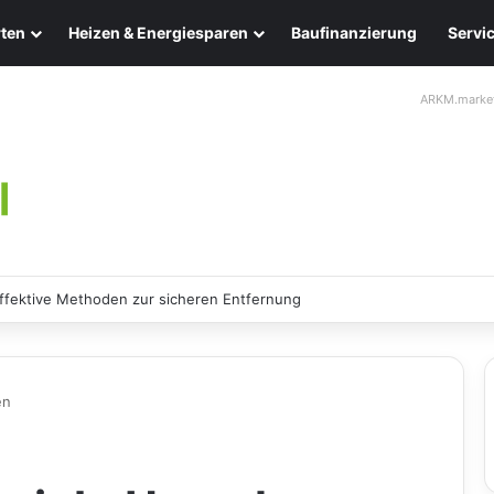
ten
Heizen & Energiesparen
Baufinanzierung
Servi
ARKM.marke
chten: Eleganz und Nachhaltigkeit für Ihr Zuhause
en