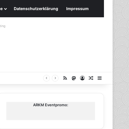
ce
Datenschutzerklärung
Impressum
ting
RSS
Mastodon
Anmelden
Zufälliger Artike
Sidebar
ARKM Eventpromo: