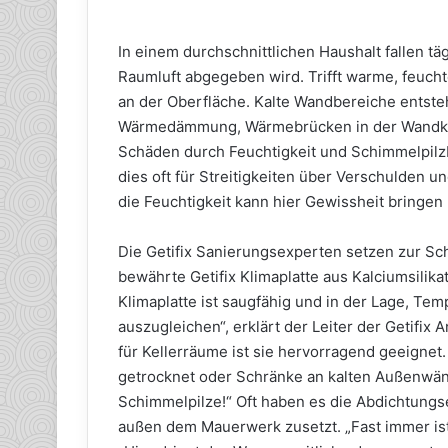
In einem durchschnittlichen Haushalt fallen tä
Raumluft abgegeben wird. Trifft warme, feucht
an der Oberfläche. Kalte Wandbereiche entst
Wärmedämmung, Wärmebrücken in der Wandkon
Schäden durch Feuchtigkeit und Schimmelpilzb
dies oft für Streitigkeiten über Verschulden 
die Feuchtigkeit kann hier Gewissheit bring
Die Getifix Sanierungsexperten setzen zur 
bewährte Getifix Klimaplatte aus Kalciumsilika
Klimaplatte ist saugfähig und in der Lage, Te
auszugleichen“, erklärt der Leiter der Getifix
für Kellerräume ist sie hervorragend geeignet.
getrocknet oder Schränke an kalten Außenwände
Schimmelpilze!“ Oft haben es die Abdichtungse
außen dem Mauerwerk zusetzt. „Fast immer ist 