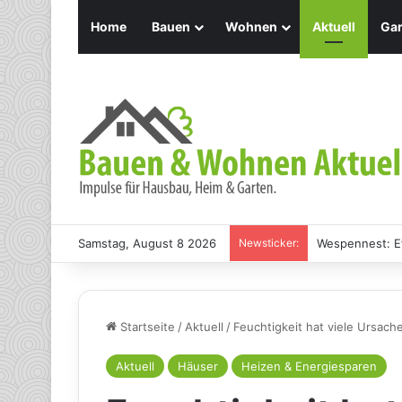
Home
Bauen
Wohnen
Aktuell
Gar
Samstag, August 8 2026
Newsticker:
Holz Pendelleu
Startseite
/
Aktuell
/
Feuchtigkeit hat viele Ursach
Aktuell
Häuser
Heizen & Energiesparen