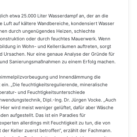
glich etwa 25.000 Liter Wasserdampf an, der an die
e Luft auf kältere Wandbereiche, kondensiert Wasser
ehen durch ungenügendes Heizen, schlechte
struktion oder durch feuchtes Mauerwerk. Wenn
ildung in Wohn- und Kellerräumen auftreten, sorgt
und Ursachen. Nur eine genaue Analyse der Gründe für
en und Sanierungsmaßnahmen zu einem Erfolg machen.
Schimmelpilzvorbeugung und Innendämmung die
t ein. „Die feuchtigkeitsregulierende, mineralische
mperatur- und Feuchtigkeitsunterschiede
 Anwendungstechnik, Dipl.-Ing. Dr. Jürgen Vocke. „Auch
 Hier wird meist weniger gelüftet, dafür aber Wäsche
n aufgestellt. Das ist ein Paradies für
xperten allerdings mit Feuchtigkeit zu tun, die von
der Keller zuerst betroffen“, erzählt der Fachmann.