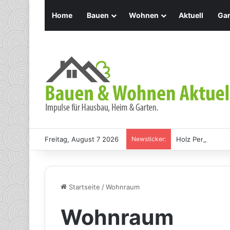
Home
Bauen
Wohnen
Aktuell
Gar
Freitag, August 7 2026
Newsticker:
Holz Pendelleuch
Startseite
/
Wohnraum
Wohnraum