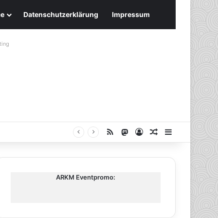
ce
Datenschutzerklärung
Impressum
ting
RSS
Mastodon
Anmelden
Zufälliger Artike
Sidebar
ARKM Eventpromo: