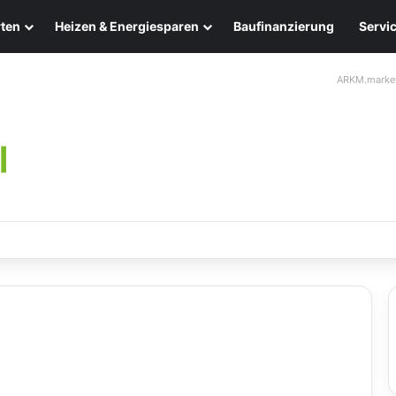
ten
Heizen & Energiesparen
Baufinanzierung
Servi
ARKM.marke
ten: Eleganz und Nachhaltigkeit für Ihr Zuhause