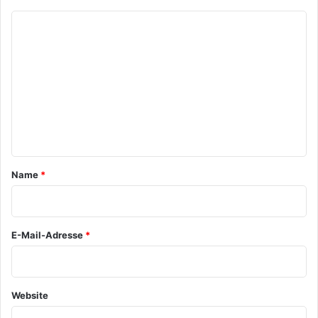
K
o
m
m
e
n
t
a
Name
*
r
*
E-Mail-Adresse
*
Website