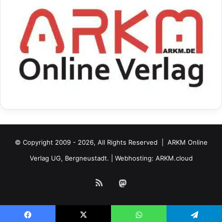
© Copyright 2009 - 2026, All Rights Reserved |
ARKM Online
Verlag UG, Bergneustadt.
| Webhosting:
ARKM.cloud
RSS
Mastodon