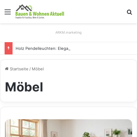
Menü
S
ARKM.marketing
Holz Pendelleuchten: Eleganz und Nachhaltigkeit für Ihr Zuhause
Startseite
/
Möbel
Möbel