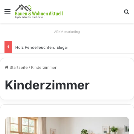
Menü
S
ARKM.marketing
Holz Pendelleuchten: Eleganz und Nachhaltigkeit für Ihr Zuhause
Startseite
/
Kinderzimmer
Kinderzimmer