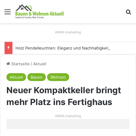
Menü
S
ARKM.marketing
Holz Pendelleuchten: Eleganz und Nachhaltigkeit für Ihr Zuhause
Startseite
/
Aktuell
Aktuell
Bauen
Wohnen
Neuer Kompaktkeller bringt
mehr Platz ins Fertighaus
ARKM.marketing