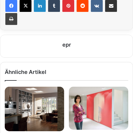
LinkedIn
Tumblr
Pinterest
Reddit
VKontakte
Teile per E-Mail
Drucken
epr
Ähnliche Artikel