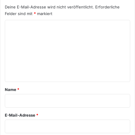
Deine E-Mail-Adresse wird nicht veröffentlicht.
Erforderliche
Felder sind mit
*
markiert
K
o
m
m
e
n
t
a
Name
*
r
*
E-Mail-Adresse
*