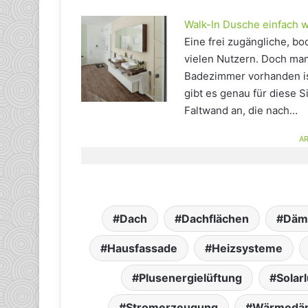
Walk-In Dusche einfach w
Eine frei zugängliche, b
vielen Nutzern. Doch man
Badezimmer vorhanden ist
gibt es genau für diese S
Faltwand an, die nach…
AR
Dach
Dachflächen
Däm
Hausfassade
Heizsysteme
Plusenergielüftung
Solar
Stromerzeugung
Wärmedä