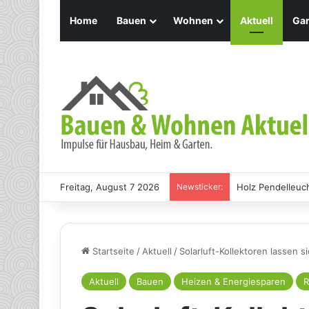
Home
Bauen
Wohnen
Aktuell
Gar
Freitag, August 7 2026
Newsticker:
Holz Pendelleuch
Startseite
/
Aktuell
/
Solarluft-Kollektoren lassen 
Aktuell
Bauen
Heizen & Energiesparen
R