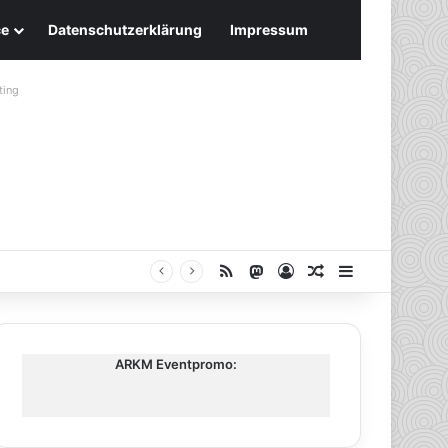
ce
Datenschutzerklärung
Impressum
ting
RSS
Mastodon
Anmelden
Zufälliger Artike
Sidebar
ARKM Eventpromo: