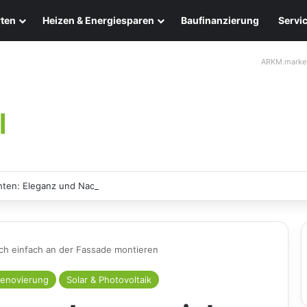
ten
Heizen & Energiesparen
Baufinanzierung
Servi
ARKM.marke
ten: Eleganz und Nachhaltigkeit für Ihr Zuhause
sich einfach an der Fassade montieren
enovierung
Solar & Photovoltaik