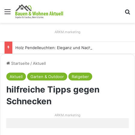
Menü
S
ARKM.marketing
Holz Pendelleuchten: Eleganz und Nachhaltigkeit für Ihr Zuhause
Startseite
/
Aktuell
Aktuell
Garten & Outdoor
Ratgeber
hilfreiche Tipps gegen
Schnecken
ARKM.marketing