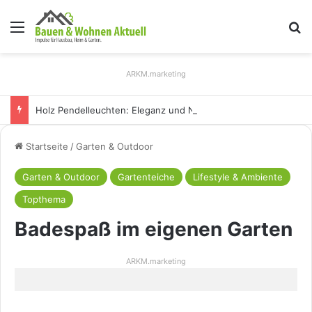
Menü
S
ARKM.marketing
Holz Pendelleuchten: Eleganz und Nachhaltigkeit für Ihr Zuhause
Startseite
/
Garten & Outdoor
Garten & Outdoor
Gartenteiche
Lifestyle & Ambiente
Topthema
Badespaß im eigenen Garten
ARKM.marketing