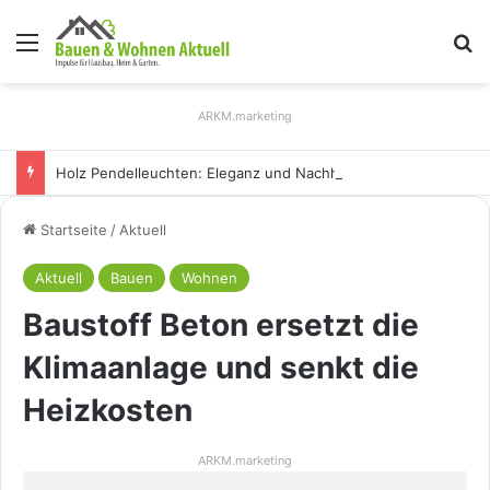
Menü
S
ARKM.marketing
Holz Pendelleuchten: Eleganz und Nachhaltigkeit für Ihr Zuhause
Startseite
/
Aktuell
Aktuell
Bauen
Wohnen
Baustoff Beton ersetzt die
Klimaanlage und senkt die
Heizkosten
ARKM.marketing