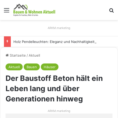
Menü
S
ARKM.marketing
Holz Pendelleuchten: Eleganz und Nachhaltigkeit für Ihr Zuhause
Startseite
/
Aktuell
Aktuell
Bauen
Häuser
Der Baustoff Beton hält ein
Leben lang und über
Generationen hinweg
ARKM.marketing